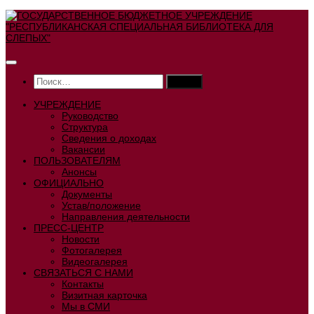
Перейти
к
содержимому
Найти:
УЧРЕЖДЕНИЕ
Руководство
Структура
Сведения о доходах
Вакансии
ПОЛЬЗОВАТЕЛЯМ
Анонсы
ОФИЦИАЛЬНО
Документы
Устав/положение
Направления деятельности
ПРЕСС-ЦЕНТР
Новости
Фотогалерея
Видеогалерея
СВЯЗАТЬСЯ С НАМИ
Контакты
Визитная карточка
Мы в СМИ