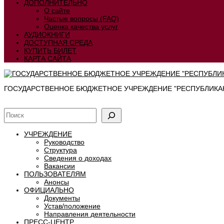
ДОПОЛНИТЕЛЬНО
О сайте
Частые вопросы (FAQ)
Оценка качества услуг
АУДИОКНИГИ
ДОСТУПНАЯ СРЕДА
КУПИТЬ БИЛЕТ
КАРТА САЙТА
ГОСУДАРСТВЕННОЕ БЮДЖЕТНОЕ УЧРЕЖДЕНИЕ "РЕСПУБЛИКАН
УЧРЕЖДЕНИЕ
Руководство
Структура
Сведения о доходах
Вакансии
ПОЛЬЗОВАТЕЛЯМ
Анонсы
ОФИЦИАЛЬНО
Документы
Устав/положение
Направления деятельности
ПРЕСС-ЦЕНТР