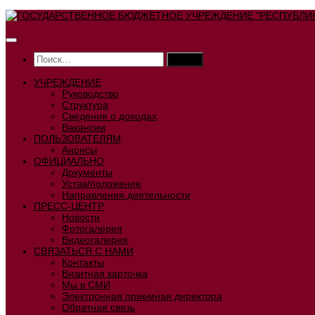
Перейти
к
содержимому
Найти:
УЧРЕЖДЕНИЕ
Руководство
Структура
Сведения о доходах
Вакансии
ПОЛЬЗОВАТЕЛЯМ
Анонсы
ОФИЦИАЛЬНО
Документы
Устав/положение
Направления деятельности
ПРЕСС-ЦЕНТР
Новости
Фотогалерея
Видеогалерея
СВЯЗАТЬСЯ С НАМИ
Контакты
Визитная карточка
Мы в СМИ
Электронная приемная директора
Обратная связь