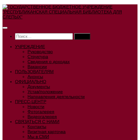
Перейти
к
содержимому
Найти:
УЧРЕЖДЕНИЕ
Руководство
Структура
Сведения о доходах
Вакансии
ПОЛЬЗОВАТЕЛЯМ
Анонсы
ОФИЦИАЛЬНО
Документы
Устав/положение
Направления деятельности
ПРЕСС-ЦЕНТР
Новости
Фотогалерея
Видеогалерея
СВЯЗАТЬСЯ С НАМИ
Контакты
Визитная карточка
Мы в СМИ