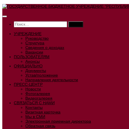
Перейти
к
содержимому
Найти:
УЧРЕЖДЕНИЕ
Руководство
Структура
Сведения о доходах
Вакансии
ПОЛЬЗОВАТЕЛЯМ
Анонсы
ОФИЦИАЛЬНО
Документы
Устав/положение
Направления деятельности
ПРЕСС-ЦЕНТР
Новости
Фотогалерея
Видеогалерея
СВЯЗАТЬСЯ С НАМИ
Контакты
Визитная карточка
Мы в СМИ
Электронная приемная директора
Обратная связь