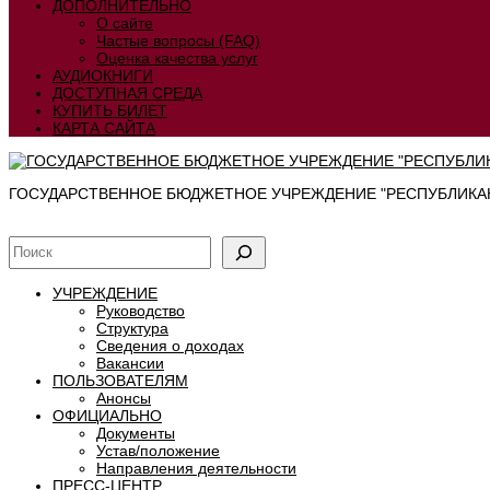
ДОПОЛНИТЕЛЬНО
О сайте
Частые вопросы (FAQ)
Оценка качества услуг
АУДИОКНИГИ
ДОСТУПНАЯ СРЕДА
КУПИТЬ БИЛЕТ
КАРТА САЙТА
ГОСУДАРСТВЕННОЕ БЮДЖЕТНОЕ УЧРЕЖДЕНИЕ "РЕСПУБЛИКАН
УЧРЕЖДЕНИЕ
Руководство
Структура
Сведения о доходах
Вакансии
ПОЛЬЗОВАТЕЛЯМ
Анонсы
ОФИЦИАЛЬНО
Документы
Устав/положение
Направления деятельности
ПРЕСС-ЦЕНТР