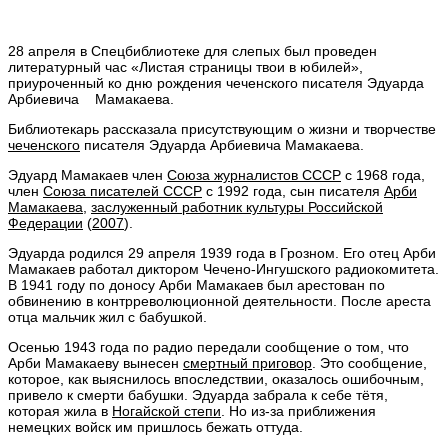
28 апреля в Спецбиблиотеке для слепых был проведен
литературный час «Листая страницы твои в юбилей»,
приуроченный ко дню рождения чеченского писателя Эдуарда
Арбиевича Мамакаева.
Библиотекарь рассказала присутствующим о жизни и творчестве
чеченского
писателя Эдуарда Арбиевича Мамакаева.
Эдуард Мамакаев член
Союза журналистов СССР
с 1968 года,
член
Союза писателей СССР
с 1992 года, сын писателя
Арби
Мамакаева
,
заслуженный работник культуры Российской
Федерации
(
2007
).
Эдуарда родился 29 апреля 1939 года в Грозном. Его отец Арби
Мамакаев работал диктором Чечено-Ингушского радиокомитета.
В 1941 году по доносу Арби Мамакаев был арестован по
обвинению в контрреволюционной деятельности. После ареста
отца мальчик жил с бабушкой.
Осенью 1943 года по радио передали сообщение о том, что
Арби Мамакаеву вынесен
смертный приговор
. Это сообщение,
которое, как выяснилось впоследствии, оказалось ошибочным,
привело к смерти бабушки. Эдуарда забрала к себе тётя,
которая жила в
Ногайской степи
. Но из-за приближения
немецких войск им пришлось бежать оттуда.