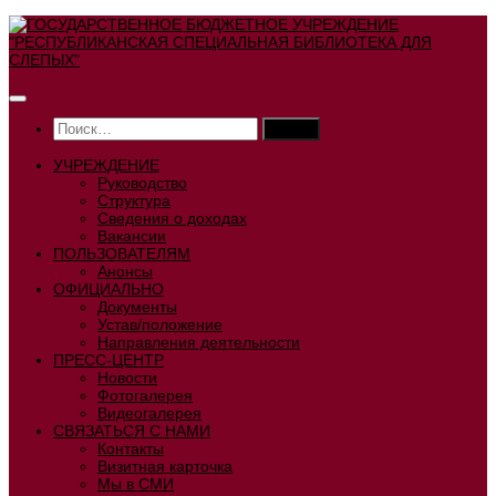
Перейти
к
содержимому
Найти:
УЧРЕЖДЕНИЕ
Руководство
Структура
Сведения о доходах
Вакансии
ПОЛЬЗОВАТЕЛЯМ
Анонсы
ОФИЦИАЛЬНО
Документы
Устав/положение
Направления деятельности
ПРЕСС-ЦЕНТР
Новости
Фотогалерея
Видеогалерея
СВЯЗАТЬСЯ С НАМИ
Контакты
Визитная карточка
Мы в СМИ