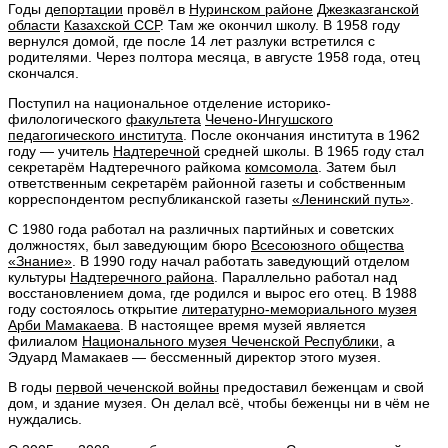
Годы
депортации
провёл в
Нуринском районе
Джезказганской
области
Казахской ССР
. Там же окончил школу. В 1958 году
вернулся домой, где после 14 лет разлуки встретился с
родителями. Через полтора месяца, в августе 1958 года, отец
скончался.
Поступил на национальное отделение историко-
филологического
факультета
Чечено-Ингушского
педагогического института
. После окончания института в 1962
году — учитель
Надтеречной
средней школы. В 1965 году стал
секретарём Надтеречного райкома
комсомола
. Затем был
ответственным секретарём районной газеты и собственным
корреспондентом республиканской газеты
«Ленинский путь»
.
С 1980 года работал на различных партийных и советских
должностях, был заведующим бюро
Всесоюзного общества
«Знание»
. В 1990 году начал работать заведующий отделом
культуры
Надтеречного района
. Параллельно работал над
восстановлением дома, где родился и вырос его отец. В 1988
году состоялось открытие
литературно-мемориального музея
Арби Мамакаева
. В настоящее время музей является
филиалом
Национального музея Чеченской Республики
, а
Эдуард Мамакаев — бессменный директор этого музея.
В годы
первой чеченской войны
предоставил беженцам и свой
дом, и здание музея. Он делал всё, чтобы беженцы ни в чём не
нуждались.