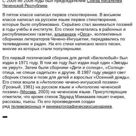
С 2005 по 2008 годы был председателем
Союза писателей
Чеченской Республики
.
В пятом классе написал первое стихотворение. В восьмом
классе написал на русском языке первое стихотворение,
которые было опубликовано. Серьёзно стал заниматься поэзией
в годы учёбы в институте. Его стихи печатались в районных и
республиканских газетах,
альманахе
«
Орга
», коллективных
сборниках литераторов Чечено-Ингушетии, передавались по
телевидению и радио. На его стихи написано много песен,
многие из которых стали популярными.
Его первый поэтический сборник для детей «Белолобый» был
издан в 1971 году. В том же году был издан ещё один «Звезды
не умрут». Затем были сборники «Дети и солнце», «Солнце-
птица, не спеши садиться» и другие. В 1987 году увидел свет
сборник стихов и поэм для детей и взрослых «Осенний дождь».
Его стихи вошли в «Антологию чечено-ингушской поэзии»
(Грозный, 1981) на русском языке и «Антологию чеченской
поэзии» (
Москва
, 2003) на чеченском языке. Присутствующие
отметили, что кроме стихов Эдуард Мамакаев пишет очерки,
рассказы, пьесы. По его произведения создан
ряд
телевизионных
и
кинематографических
сценариев
.