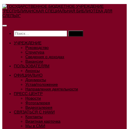
Перейти
к
содержимому
Найти:
УЧРЕЖДЕНИЕ
Руководство
Структура
Сведения о доходах
Вакансии
ПОЛЬЗОВАТЕЛЯМ
Анонсы
ОФИЦИАЛЬНО
Документы
Устав/положение
Направления деятельности
ПРЕСС-ЦЕНТР
Новости
Фотогалерея
Видеогалерея
СВЯЗАТЬСЯ С НАМИ
Контакты
Визитная карточка
Мы в СМИ