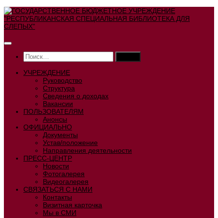
Перейти
к
содержимому
Найти:
УЧРЕЖДЕНИЕ
Руководство
Структура
Сведения о доходах
Вакансии
ПОЛЬЗОВАТЕЛЯМ
Анонсы
ОФИЦИАЛЬНО
Документы
Устав/положение
Направления деятельности
ПРЕСС-ЦЕНТР
Новости
Фотогалерея
Видеогалерея
СВЯЗАТЬСЯ С НАМИ
Контакты
Визитная карточка
Мы в СМИ