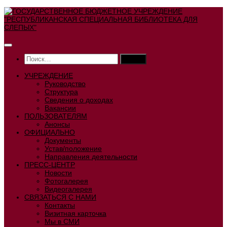
Перейти
к
содержимому
Найти:
УЧРЕЖДЕНИЕ
Руководство
Структура
Сведения о доходах
Вакансии
ПОЛЬЗОВАТЕЛЯМ
Анонсы
ОФИЦИАЛЬНО
Документы
Устав/положение
Направления деятельности
ПРЕСС-ЦЕНТР
Новости
Фотогалерея
Видеогалерея
СВЯЗАТЬСЯ С НАМИ
Контакты
Визитная карточка
Мы в СМИ