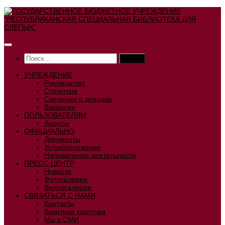
Перейти
к
содержимому
Найти:
УЧРЕЖДЕНИЕ
Руководство
Структура
Сведения о доходах
Вакансии
ПОЛЬЗОВАТЕЛЯМ
Анонсы
ОФИЦИАЛЬНО
Документы
Устав/положение
Направления деятельности
ПРЕСС-ЦЕНТР
Новости
Фотогалерея
Видеогалерея
СВЯЗАТЬСЯ С НАМИ
Контакты
Визитная карточка
Мы в СМИ