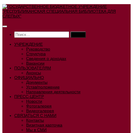
Перейти
к
содержимому
Найти:
УЧРЕЖДЕНИЕ
Руководство
Структура
Сведения о доходах
Вакансии
ПОЛЬЗОВАТЕЛЯМ
Анонсы
ОФИЦИАЛЬНО
Документы
Устав/положение
Направления деятельности
ПРЕСС-ЦЕНТР
Новости
Фотогалерея
Видеогалерея
СВЯЗАТЬСЯ С НАМИ
Контакты
Визитная карточка
Мы в СМИ