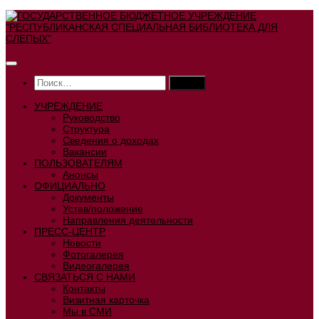
Перейти
к
содержимому
Найти:
УЧРЕЖДЕНИЕ
Руководство
Структура
Сведения о доходах
Вакансии
ПОЛЬЗОВАТЕЛЯМ
Анонсы
ОФИЦИАЛЬНО
Документы
Устав/положение
Направления деятельности
ПРЕСС-ЦЕНТР
Новости
Фотогалерея
Видеогалерея
СВЯЗАТЬСЯ С НАМИ
Контакты
Визитная карточка
Мы в СМИ