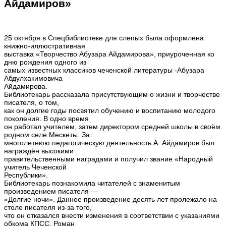
Айдамиров»
25 октября в Спецбиблиотеке для слепых была оформлена
книжно-иллюстративная
выставка «Творчество Абузара Айдамирова», приуроченная ко
дню рождения одного из
самых известных классиков чеченской литературы -Абузара
Абдулхакимовича
Айдамирова.
Библиотекарь рассказала присутствующим о жизни и творчестве
писателя, о том,
как он долгие годы посвятил обучению и воспитанию молодого
поколения. В одно время
он работал учителем, затем директором средней школы в своём
родном селе Мескеты. За
многолетнюю педагогическую деятельность А. Айдамиров был
награждён высокими
правительственными наградами и получил звание «Народный
учитель Чеченской
Республики».
Библиотекарь познакомила читателей с знаменитым
произведением писателя —
«Долгие ночи». Данное произведение десять лет пролежало на
столе писателя из-за того,
что он отказался внести изменения в соответствии с указаниями
обкома КПСС. Роман