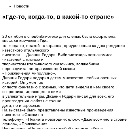
Новости
«Где-то, когда-то, в какой-то стране»
23 октября в спецбиблиотеке для слепых была оформлена
книжная выставка «Где-
то, когда-то, в какой-то стране», приуроченная ко дню рождения
известного итальянского
писателя — Джанни Родари. Бибилиотекарь познакомила
читателей с жизнью и
творчеством итальянского сказочника, волшебника,
переводчика, автора известной сказки
«Приключения Чиполлино».
Джанни Родари подарил детям множество необыкновенных
историй. Он умел так
сплести фантазию с жизнью, что дети видели в нем своего
сверстника, играющего с ними
в увлекательные игры. Джанни Родари писал для всех, его
произведения любят не только
дети, но и взрослые.
На выставке были представлены известные произведения
писателя: «Сказки по
телефону», «Планета новогодних елок», «Джельсомино в стране
лгунов», «Приключения
Чиполлино», «Путешествие голубой стрелы», «Книга