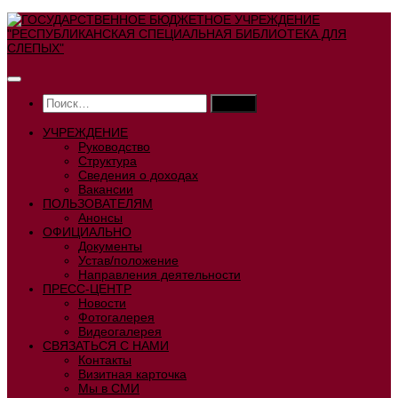
Перейти
к
содержимому
Найти:
УЧРЕЖДЕНИЕ
Руководство
Структура
Сведения о доходах
Вакансии
ПОЛЬЗОВАТЕЛЯМ
Анонсы
ОФИЦИАЛЬНО
Документы
Устав/положение
Направления деятельности
ПРЕСС-ЦЕНТР
Новости
Фотогалерея
Видеогалерея
СВЯЗАТЬСЯ С НАМИ
Контакты
Визитная карточка
Мы в СМИ