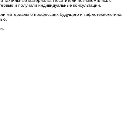
 и тактильные материалы. Посетители познакомились с
ервью и получили индивидуальные консультации.
вали материалы о профессиях будущего и тифлотехнологиях.
тью.
и.