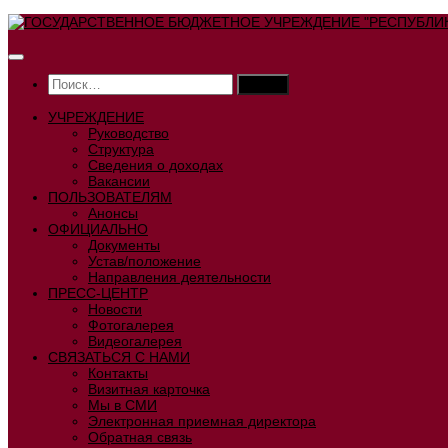
Перейти
к
содержимому
Найти:
УЧРЕЖДЕНИЕ
Руководство
Структура
Сведения о доходах
Вакансии
ПОЛЬЗОВАТЕЛЯМ
Анонсы
ОФИЦИАЛЬНО
Документы
Устав/положение
Направления деятельности
ПРЕСС-ЦЕНТР
Новости
Фотогалерея
Видеогалерея
СВЯЗАТЬСЯ С НАМИ
Контакты
Визитная карточка
Мы в СМИ
Электронная приемная директора
Обратная связь