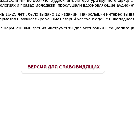
матах: книги по Брайлю, аудиокниги, литература крупного шрифта
нологиях и правах молодежи, прослушали вдохновляющие аудиоинт
жь 16-25 лет), было выдано 12 изданий. Наибольший интерес выз
форматов и важность реальных историй успеха людей с инвалиднос
 с нарушениями зрения инструменты для мотивации и социализаци
ВЕРСИЯ ДЛЯ СЛАБОВИДЯЩИХ