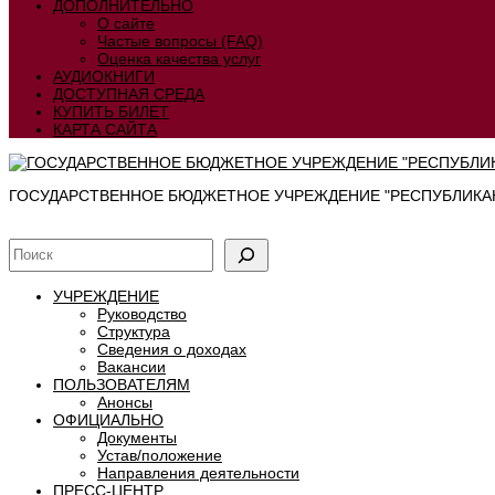
ДОПОЛНИТЕЛЬНО
О сайте
Частые вопросы (FAQ)
Оценка качества услуг
АУДИОКНИГИ
ДОСТУПНАЯ СРЕДА
КУПИТЬ БИЛЕТ
КАРТА САЙТА
ГОСУДАРСТВЕННОЕ БЮДЖЕТНОЕ УЧРЕЖДЕНИЕ "РЕСПУБЛИКАН
УЧРЕЖДЕНИЕ
Руководство
Структура
Сведения о доходах
Вакансии
ПОЛЬЗОВАТЕЛЯМ
Анонсы
ОФИЦИАЛЬНО
Документы
Устав/положение
Направления деятельности
ПРЕСС-ЦЕНТР