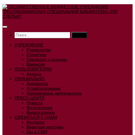
Перейти
к
содержимому
Найти:
УЧРЕЖДЕНИЕ
Руководство
Структура
Сведения о доходах
Вакансии
ПОЛЬЗОВАТЕЛЯМ
Анонсы
ОФИЦИАЛЬНО
Документы
Устав/положение
Направления деятельности
ПРЕСС-ЦЕНТР
Новости
Фотогалерея
Видеогалерея
СВЯЗАТЬСЯ С НАМИ
Контакты
Визитная карточка
Мы в СМИ