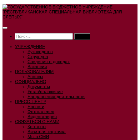
Перейти
к
содержимому
Найти:
УЧРЕЖДЕНИЕ
Руководство
Структура
Сведения о доходах
Вакансии
ПОЛЬЗОВАТЕЛЯМ
Анонсы
ОФИЦИАЛЬНО
Документы
Устав/положение
Направления деятельности
ПРЕСС-ЦЕНТР
Новости
Фотогалерея
Видеогалерея
СВЯЗАТЬСЯ С НАМИ
Контакты
Визитная карточка
Мы в СМИ