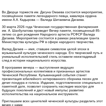
Во Дворце торжеств им. Дагуна Омаева состоится мероприятие,
посвящённое памяти легендарного певца, кавалера ордена
имени А.А. Кадырова — Валида Шитаевича Дагаева.
30 марта 2026 года Чеченская государственная филармония
им. А. Шахбулатова проведет Вечер памяти, посвященный 85-
летию со дня рождения Народного артиста РСФСР Валида
Дагаева. Мероприятие состоится в рамках реализации гранта
Министерства культуры РФ в сфере народного творчества.
Валид Дагаев — имя, ставшее символом целой эпохи в
музыкальной культуре чеченского народа. Его творческий путь и
уникальный исполнительский стиль оставили неизгладимый
след в истории национального искусства.
В программе вечера — выступления ведущих
профессиональных коллективов и признанных артистов
Чеченской Республики. Кульминацией события станет
презентация юбилейного нотированного сборника песен для
дечиг-пондура и голоса. Издание, подготовленное специально к
памятной дате, позволит сохранить наследие маэстро для
будущих поколений и даст новый импульс развитию
исполнительства на национальном инструменте.
Приглашаем всех ценителей чеченской культуры разделить этот
вечер с нами.