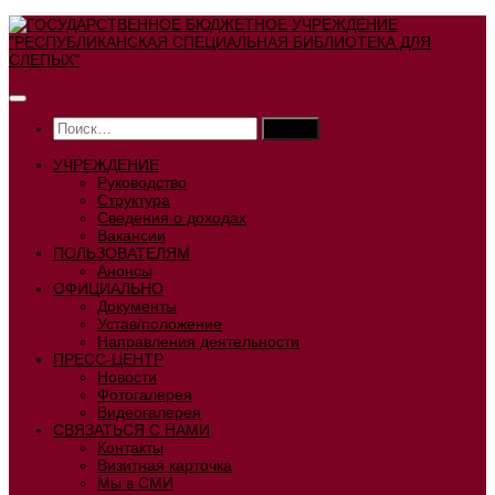
Перейти
к
содержимому
Найти:
УЧРЕЖДЕНИЕ
Руководство
Структура
Сведения о доходах
Вакансии
ПОЛЬЗОВАТЕЛЯМ
Анонсы
ОФИЦИАЛЬНО
Документы
Устав/положение
Направления деятельности
ПРЕСС-ЦЕНТР
Новости
Фотогалерея
Видеогалерея
СВЯЗАТЬСЯ С НАМИ
Контакты
Визитная карточка
Мы в СМИ